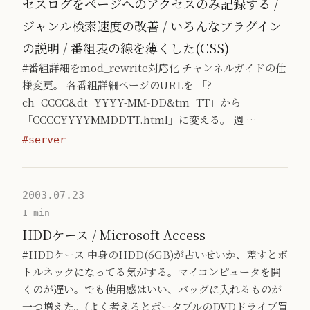
セスログをページへのアクセスのみ記録する /
ジャンル検索速度の改善 / いろんなプラグイン
の説明 / 番組表の線を薄くした(CSS)
#番組詳細をmod_rewrite対応化 チャンネルガイドの仕
様変更。 各番組詳細ページのURLを 「?
ch=CCCC&dt=YYYY-MM-DD&tm=TT」から
「CCCCYYYYMMDDTT.html」に変える。 週 …
#server
2003.07.23
1 min
HDDケース / Microsoft Access
#HDDケース 中身のHDD(6GB)が古いせいか、差すとボ
トルネックになってる気がする。マイコンピュータを開
くのが遅い。でも使用感はいい、バッグに入れるものが
一つ増えた。(よく考えるとポータブルのDVDドライブ買