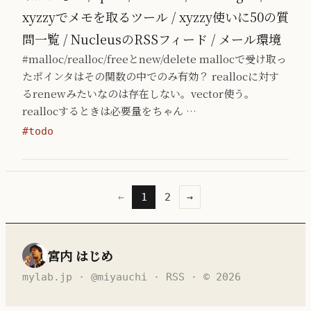
xyzzyでメモを取るツール / xyzzy使いに50の質
問一覧 / NucleusのRSSフィード / メール環境
#malloc/realloc/freeとnew/delete mallocで受け取っ
たポインタはその関数の中でのみ有効？ reallocに対す
るrenewみたいなのは存在しない。vector使う。
reallocするときは必要量をちゃん …
#todo
←
1
2
→
宮内 はじめ
mylab.jp
·
@miyauchi
·
RSS
· © 2026