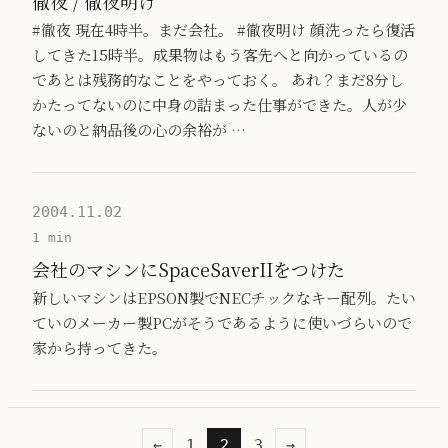
徹夜 / 徹夜明け
#徹夜 現在4時半。まだ会社。 #徹夜明け 顔洗ったら復活
してきた15時半。成果物はもう客先へと向かっているの
であとは残務的なことをやっておく。 あれ？まだ8分し
かたってないのに中身の詰まった仕事ができた。人が少
ないのと納品後の心の余裕が …
2004.11.02
1 min
会社のマシンにSpaceSaverIIをつけた
新しいマシンはEPSON製でNECチックなキー配列。たい
ていのメーカー製PCがそうであるように使いづらいので
家から持ってきた。
←
1
2
3
→