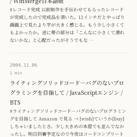
/ WinMerge日本語版
#レコード完成 以前制作を手伝わせてもらったレコード
が完成したので完成品を頂いた。12インチだとやっぱり
画面上で見たより字が大きく感じる。もう少し小さくて
もよかったか。逆に帯の部分は「こんなに小さくて潰れ
ないかな」と心配だったがそうでもな …
2004.11.06
1 min
ライティングソリッドコード―バグのないプロ
グラミングを目指して / JavaScriptエンジン /
BTS
#ライティングソリッドコード―バグのないプログラミン
グを目指して Amazon で見る → [wish]ていうか[buy]
しちゃいましたとさ。少し大きめの本屋でも並んでなか
ったし。明日到着予定なので今夜はコードコンプリート