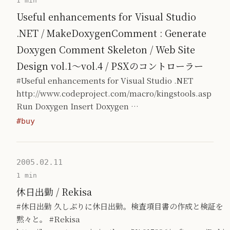
1 min
Useful enhancements for Visual Studio
.NET / MakeDoxygenComment : Generate
Doxygen Comment Skeleton / Web Site
Design vol.1〜vol.4 / PSXのコントローラー
#Useful enhancements for Visual Studio .NET
http://www.codeproject.com/macro/kingstools.asp
Run Doxygen Insert Doxygen …
#buy
2005.02.11
1 min
休日出勤 / Rekisa
#休日出勤 久しぶりに休日出勤。検査項目書の作成と検証を
黙々と。 #Rekisa