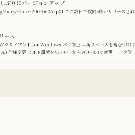
erが久しぶりにバージョンアップ
g.org/diary/?date=20070606#p01 ここ数日で数回α版がリリース
をリリース
ebDAVクライアント for Windows バグ修正 半角スペースを含む
しさん) 仕様変更 ビルド環境をVC++7.1からVC++8.0に変更。 バグ修 