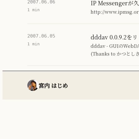
IP Messeng
2007.06.06
1 min
http://www.ipms
dddav 0.0.9.2
2007.06.05
1 min
dddav - GUIのW
(Thanks to かつと
宮内 はじめ