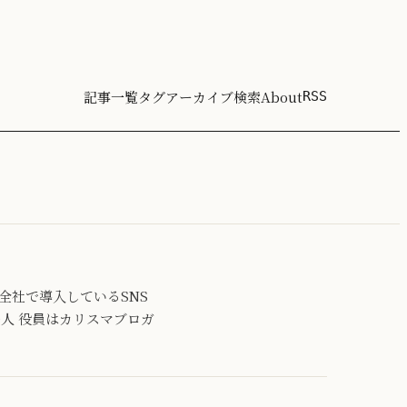
記事一覧
タグ
アーカイブ
検索
About
RSS
C全社で導入しているSNS
0人 役員はカリスマブロガ