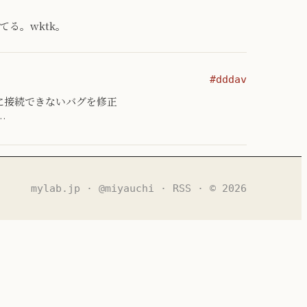
されてる。wktk。
#dddav
URLに接続できないバグを修正
…
mylab.jp
·
@miyauchi
·
RSS
· © 2026