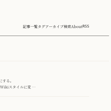
記事一覧
タグ
アーカイブ
検索
About
RSS
にする。
の分はWikiスタイルに変 …