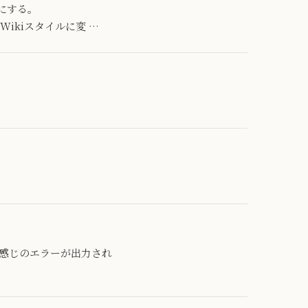
にする。
の分はWikiスタイルに変 …
バグ。こんな感じのエラーが出力され