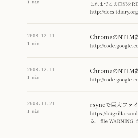
1 min
これまでこの日記をR
http://docs.tdi
ChromeのNTL
2008.12.11
1 min
http://code.googl
ChromeのNTL
2008.12.11
1 min
http://code.googl
rsyncで巨大フ
2008.11.21
1 min
https://bugzill
る。 file WARNING: fil