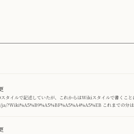
更
Dスタイルで記述していたが、これからはWikiスタイルで書くこと
ary.org/ja/?Wiki%A5%B9%A5%BF%A5%A4%A5%EB これまで
更