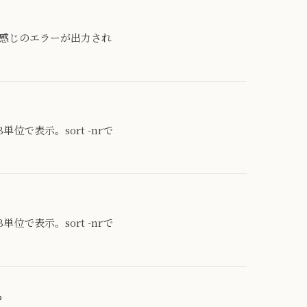
バグ。こんな感じのエラーが出力され
でMB単位で表示。sort -nrで
でMB単位で表示。sort -nrで
る