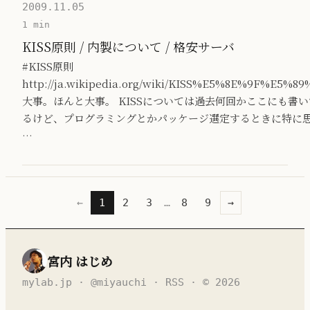
2009.11.05
1 min
KISS原則 / 内製について / 格安サーバ
#KISS原則
http://ja.wikipedia.org/wiki/KISS%E5%8E%9F%E5%89
大事。ほんと大事。 KISSについては過去何回かここにも書い
るけど、プログラミングとかパッケージ選定するときに特に
…
←
1
2
3
…
8
9
→
宮内 はじめ
mylab.jp
·
@miyauchi
·
RSS
· © 2026