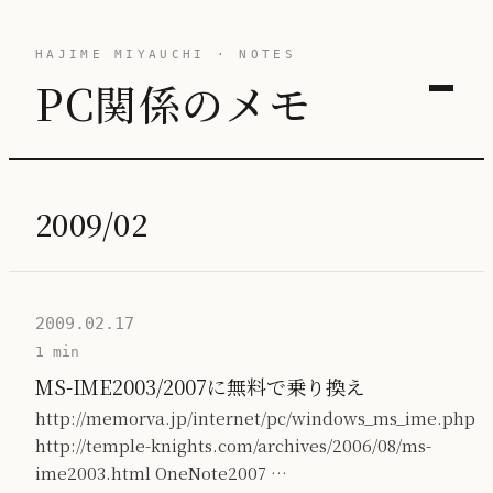
HAJIME MIYAUCHI · NOTES
PC関係のメモ
2009/02
2009.02.17
1 min
MS-IME2003/2007に無料で乗り換え
http://memorva.jp/internet/pc/windows_ms_ime.php
http://temple-knights.com/archives/2006/08/ms-
ime2003.html OneNote2007 …