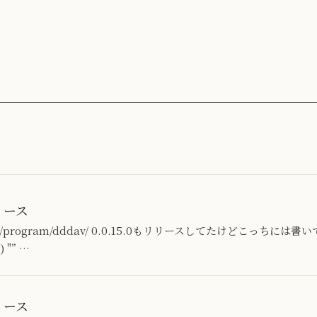
リリース
ab.jp/program/dddav/ 0.0.15.0もリリースしてたけどこっちには
) "” …
リリース