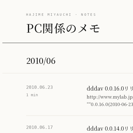
HAJIME MIYAUCHI · NOTES
PC関係のメモ
2010/06
dddav 0.0.16.0
2010.06.23
1 min
http://www.myl
““0.0.16.0(2010-06-23
dddav 0.0.14.0
2010.06.17