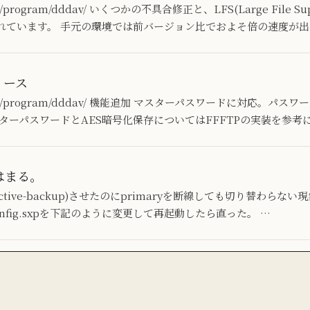
.jp/program/dddav/ いくつかの不具合修正と、LFS(Large File 
れています。 手元の環境では前バージョン比でおよそ倍の速度が出
リリース
ab.jp/program/dddav/ 機能追加 マスターパスワードに対応。パ
ターパスワードとAES暗号化保存についてはFFFTPの実装を参考
ではまる。
active-backup)させたのにprimaryを断線しても切り替わらない
nd-config.sxpを下記のように変更して再起動したら直った。 …