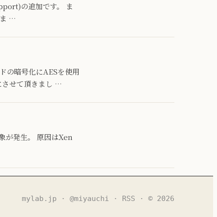
Support)の追加です。 ま
ま …
スワードの暗号化にAESを使用
にさせて頂きまし …
現象が発生。 原因はXen
mylab.jp
·
@miyauchi
·
RSS
· © 2026