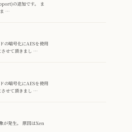
Support)の追加です。 ま
ま …
スワードの暗号化にAESを使用
にさせて頂きまし …
スワードの暗号化にAESを使用
にさせて頂きまし …
現象が発生。 原因はXen