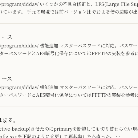
.jp/program/dddav/ いくつかの不具合修正と、LFS(Large File 
れています。 手元の環境では前バージョン比でおよそ倍の速度が出
リリース
ab.jp/program/dddav/ 機能追加 マスターパスワードに対応。パ
ターパスワードとAES暗号化保存についてはFFFTPの実装を参考
リリース
ab.jp/program/dddav/ 機能追加 マスターパスワードに対応。パ
ターパスワードとAES暗号化保存についてはFFFTPの実装を参考
ではまる。
active-backup)させたのにprimaryを断線しても切り替わらない
nd-config.sxpを下記のように変更して再起動したら直った。 …