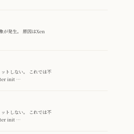
現象が発生。 原因はXen
rはヒットしない。 これでは不
init …
rはヒットしない。 これでは不
init …