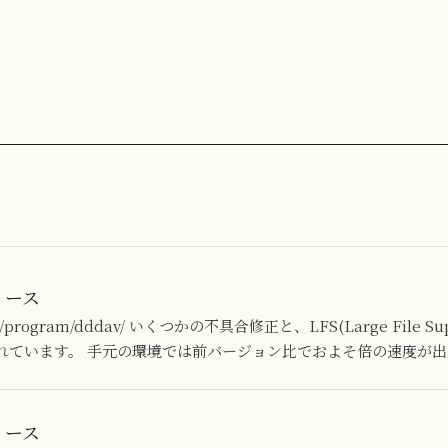
リリース
.jp/program/dddav/ いくつかの不具合修正と、LFS(Large File 
れています。 手元の環境では前バージョン比でおよそ倍の速度が出
リリース