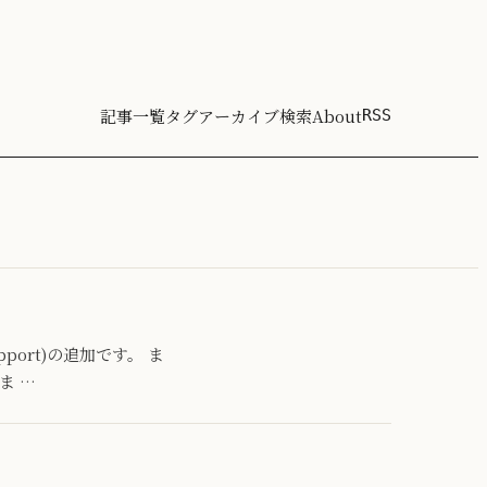
記事一覧
タグ
アーカイブ
検索
About
RSS
Support)の追加です。 ま
ま …