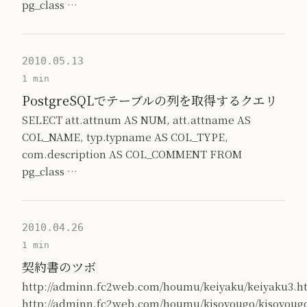
pg_class …
2010.05.13
1 min
PostgreSQLでテーブルの列を取得するクエリ
SELECT att.attnum AS NUM, att.attname AS
COL_NAME, typ.typname AS COL_TYPE,
com.description AS COL_COMMENT FROM
pg_class …
2010.04.26
1 min
契約書のツボ
http://adminn.fc2web.com/houmu/keiyaku/keiyaku3.h
http://adminn.fc2web.com/houmu/kisoyougo/kisoyoug