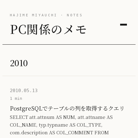
HAJIME MIYAUCHI · NOTES
PC関係のメモ
2010
2010.05.13
1 min
PostgreSQLでテーブルの列を取得するクエリ
SELECT att.attnum AS NUM, att.attname AS
COL_NAME, typ.typname AS COL_TYPE,
com.description AS COL_COMMENT FROM