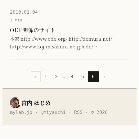
2010.01.04
1 min
ODE関係のサイト
本家 http://www.ode.org/ http://demura.net/
http://www.koj-m.sakura.ne.jp/ode/ …
←
1
2
…
4
5
6
→
宮内 はじめ
mylab.jp
·
@miyauchi
·
RSS
· © 2026