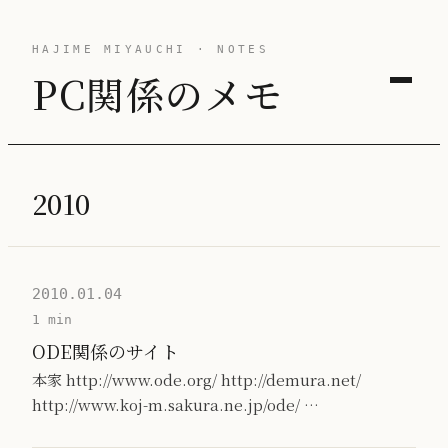
HAJIME MIYAUCHI · NOTES
PC関係のメモ
2010
2010.01.04
1 min
ODE関係のサイト
本家 http://www.ode.org/ http://demura.net/
http://www.koj-m.sakura.ne.jp/ode/ …