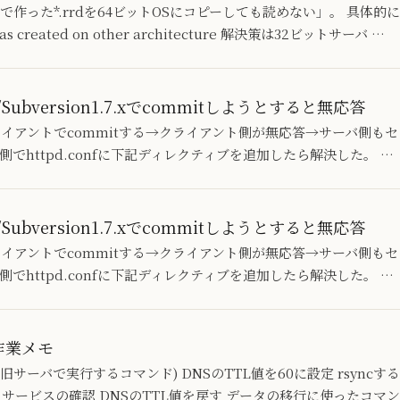
Sで作った*.rrdを64ビットOSにコピーしても読めない」。 具体
as created on other architecture 解決策は32ビットサーバ …
7.x/Subversion1.7.xでcommitしようとすると無応答
VNクライアントでcommitする→クライアント側が無応答→サーバ側
he側でhttpd.confに下記ディレクティブを追加したら解決した。 …
7.x/Subversion1.7.xでcommitしようとすると無応答
VNクライアントでcommitする→クライアント側が無応答→サーバ側
he側でhttpd.confに下記ディレクティブを追加したら解決した。 …
作業メモ
サーバで実行するコマンド) DNSのTTL値を60に設定 rsyncする 
サービスの確認 DNSのTTL値を戻す データの移行に使ったコマンド