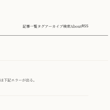
記事一覧
タグ
アーカイブ
検索
About
RSS
的には下記エラーが出る。