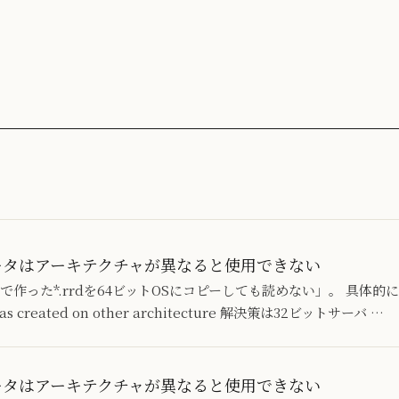
RDデータはアーキテクチャが異なると使用できない
Sで作った*.rrdを64ビットOSにコピーしても読めない」。 具体
as created on other architecture 解決策は32ビットサーバ …
RDデータはアーキテクチャが異なると使用できない