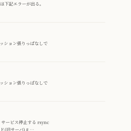
的には下記エラーが出る。
もセッション張りっぱなしで
もセッション張りっぱなしで
サービス停止する rsync
(旧サーバ) # …