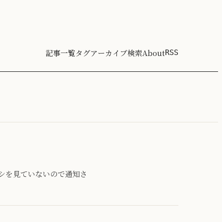
記事一覧
タグ
アーカイブ
検索
About
RSS
はプロキシを見ていないので通知さ