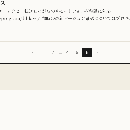
ース
チェックと、転送しながらのリモートフォルダ移動に対応。
lab.jp/program/dddav/ 起動時の最新バージョン確認について
←
1
2
…
4
5
6
→