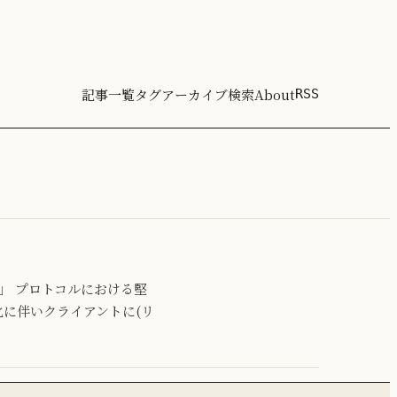
記事一覧
タグ
アーカイブ
検索
About
RSS
」 プロトコルにおける堅
化に伴いクライアントに(リ