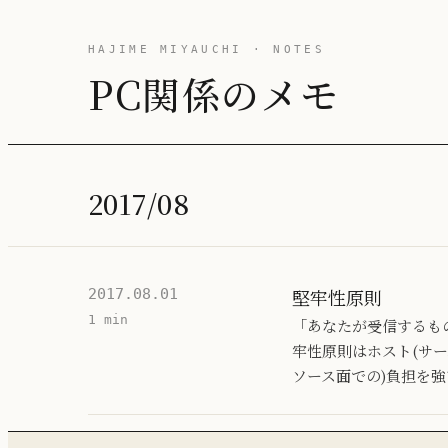
HAJIME MIYAUCHI · NOTES
PC関係のメモ
2017/08
堅牢性原則
2017.08.01
1 min
「あなたが受信するも
牢性原則はホスト(サ
ソース面での)負担を強