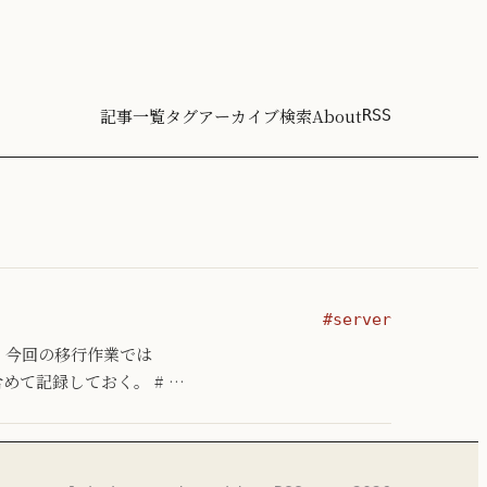
記事一覧
タグ
アーカイブ
検索
About
RSS
#server
た。 今回の移行作業では
めて記録しておく。 # …