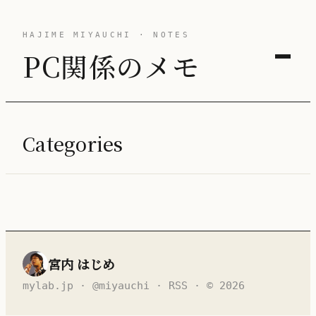
HAJIME MIYAUCHI · NOTES
PC関係のメモ
Categories
宮内 はじめ
mylab.jp
·
@miyauchi
·
RSS
· © 2026