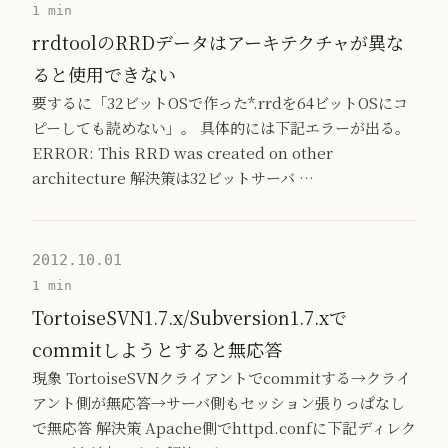
1 min
rrdtoolのRRDデータはアーキテクチャが異な
ると使用できない
要するに「32ビットOSで作った*.rrdを64ビットOSにコ
ピーしても読めない」。 具体的には下記エラーが出る。
ERROR: This RRD was created on other
architecture 解決策は32ビットサーバ …
2012.10.01
1 min
TortoiseSVN1.7.x/Subversion1.7.xで
commitしようとすると無応答
現象 TortoiseSVNクライアントでcommitする→クライ
アント側が無応答→サーバ側もセッション張りっぱなし
で無応答 解決策 Apache側でhttpd.confに下記ディレク