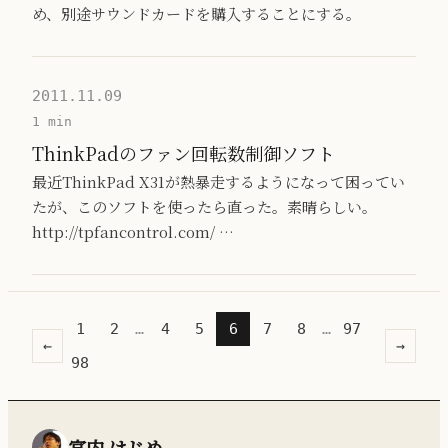
め、別途サウンドカードを購入することにする。
2011.11.09
1 min
ThinkPadのファン回転数制御ソフト
最近ThinkPad X31が熱暴走するようになって困ってい
たが、このソフトを使ったら直った。素晴らしい。
http://tpfancontrol.com/ …
1
2
…
4
5
6
7
8
…
97
←
→
98
宮内 はじめ