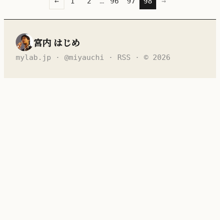
←
1
2
…
96
97
98
→
宮内 はじめ
mylab.jp
·
@miyauchi
·
RSS
· © 2026