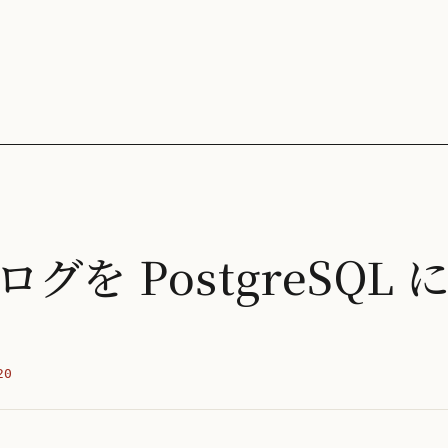
のログを PostgreSQ
20