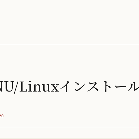
 GNU/Linuxインスト
20