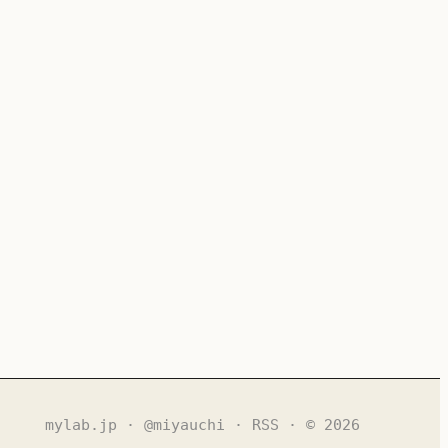
mylab.jp
·
@miyauchi
·
RSS
· © 2026