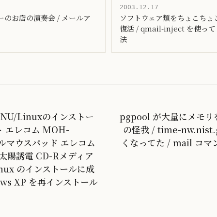
2003.12.17
ピーのお店の演奏会 / メールア
ソフトウェア類をちょこちょこ /
復活 / qmail-inject を
法
GNU/Linuxのインストー
pgpool が大量にメモ
 エレコム MOH-
の怪我 / time-nw.ni
 ジェルマウスパッド エレコム
くなってた / mail コ
 / 太陽誘電 CD-Rメディア
 Linux のインストールに成
ows XP を再インストール