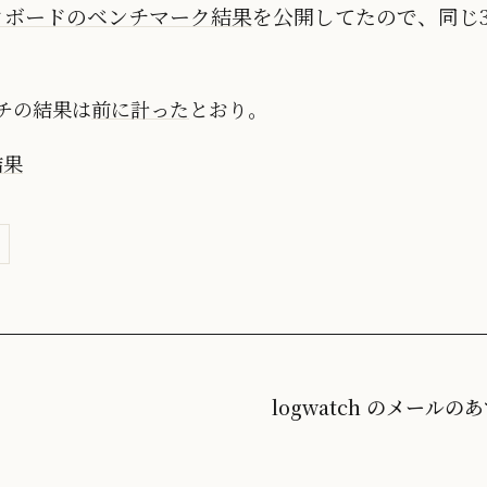
クボードのベンチマーク結果
を公開してたので、同じ3
チの結果は
前に計った
とおり。
結果
logwatch のメールの