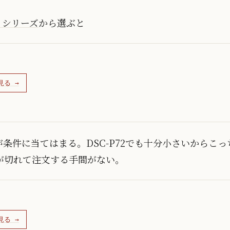
トシリーズ
から選ぶと
見る →
が条件に当てはまる。DSC-P72でも十分小さいからこ
が切れて注文する手間がない。
見る →