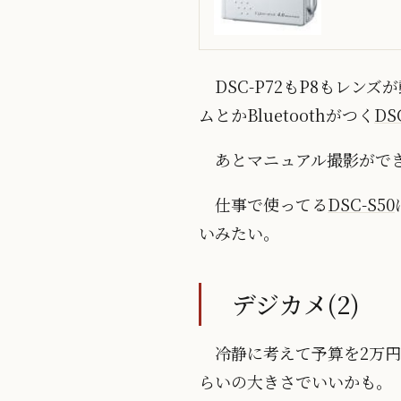
DSC-P72もP8もレン
ムとかBluetoothがつく
DS
あとマニュアル撮影がで
仕事で使ってる
DSC-S50
いみたい。
デジカメ(2)
冷静に考えて予算を2万
らいの大きさでいいかも。