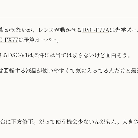
ズが動かせないが、レンズが動かせる
DSC-F77A
は光学ズー
C-FX77
は予算オーバー。
きる
DSC-V1
は条件には当てはまらないけど面白そう。
は回転する液晶が使いやすくて気に入ってるんだけど最
円台に下方修正。だって使う機会少ないんだもん。大き