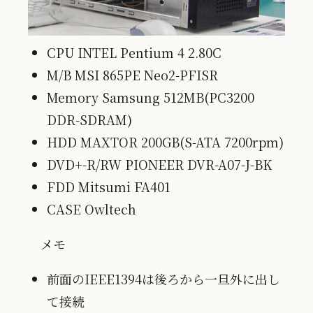
CPU INTEL Pentium 4 2.80C
M/B MSI 865PE Neo2-PFISR
Memory Samsung 512MB(PC3200
DDR-SDRAM)
HDD MAXTOR 200GB(S-ATA 7200rpm)
DVD+-R/RW PIONEER DVR-A07-J-BK
FDD Mitsumi FA401
CASE Owltech
メモ
前面のIEEE1394は後ろから一旦外に出し
て接続