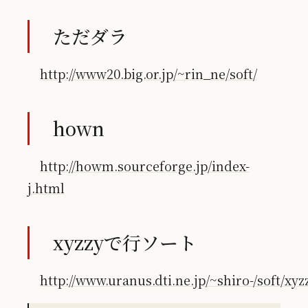
ただダラ
http://www20.big.or.jp/~rin_ne/soft/
hown
http://howm.sourceforge.jp/index-
j.html
xyzzyで行ソート
http://www.uranus.dti.ne.jp/~shiro-/soft/xyz