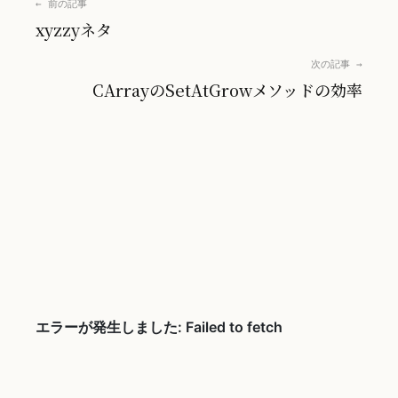
← 前の記事
xyzzyネタ
次の記事 →
CArrayのSetAtGrowメソッドの効率