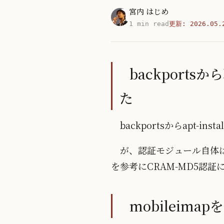
宮内 はじめ
1 min read
更新:
2026.05.
backports
た
backportsからapt-i
が、認証モジュール自体
を参考にCRAM-MD5認
mobileima