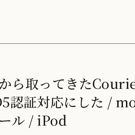
tsから取ってきたCourie
5認証対応にした / mob
 / iPod