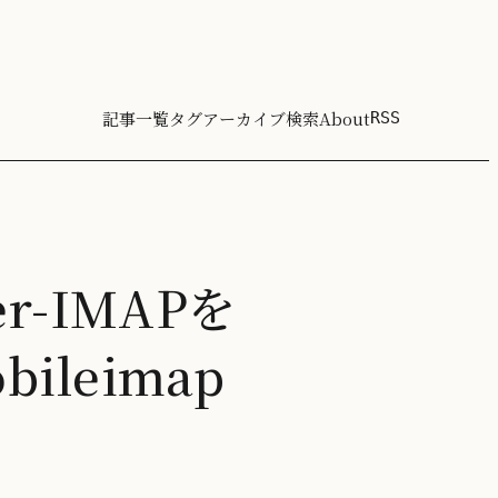
記事一覧
タグ
アーカイブ
検索
About
RSS
r-IMAPを
ileimap