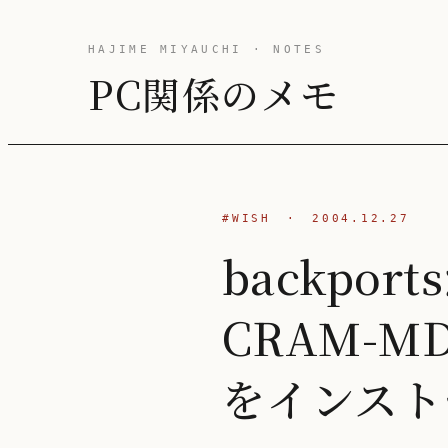
HAJIME MIYAUCHI · NOTES
PC関係のメモ
#WISH
·
2004.12.27
backpor
CRAM-MD
をインストール