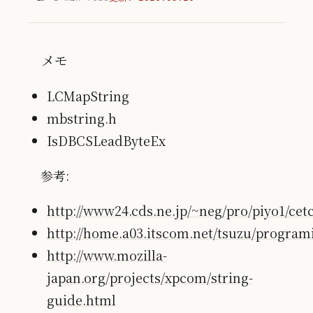
メモ
LCMapString
mbstring.h
IsDBCSLeadByteEx
参考:
http://www24.cds.ne.jp/~neg/pro/piyo1/ce
http://home.a03.itscom.net/tsuzu/program
http://www.mozilla-
japan.org/projects/xpcom/string-
guide.html