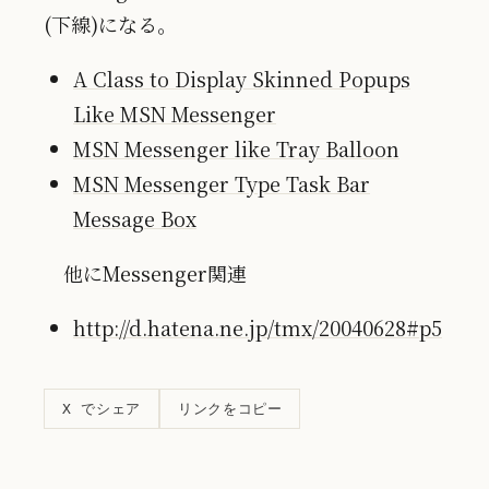
(下線)になる。
A Class to Display Skinned Popups
Like MSN Messenger
MSN Messenger like Tray Balloon
MSN Messenger Type Task Bar
Message Box
他にMessenger関連
http://d.hatena.ne.jp/tmx/20040628#p5
リンクをコピー
X でシェア