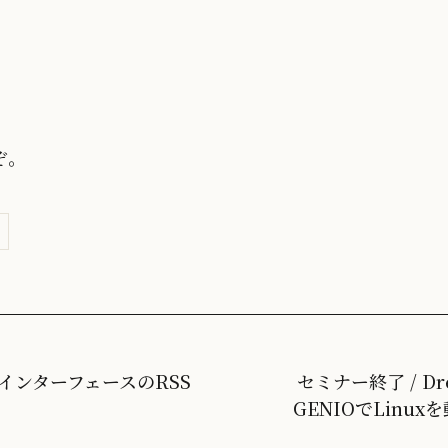
ぞ。
WebインターフェースのRSS
セミナー終了 / Dre
GENIOでLinux