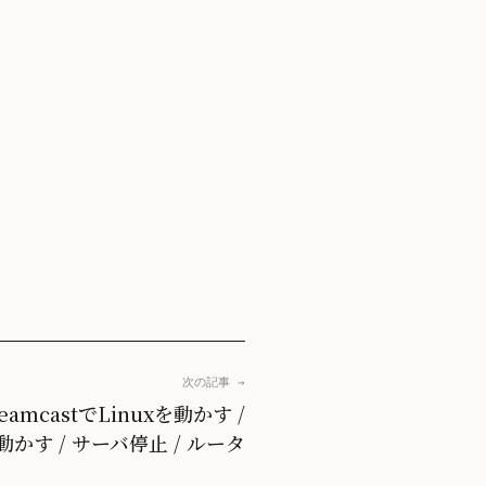
次の記事 →
amcastでLinuxを動かす /
を動かす / サーバ停止 / ルータ