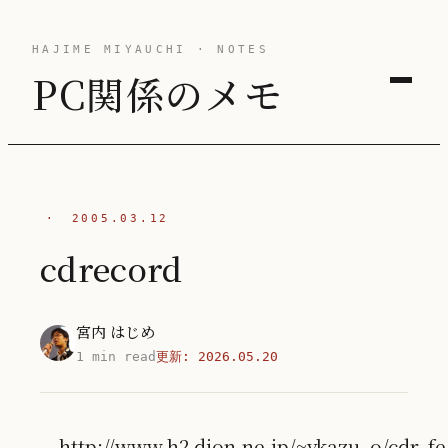
HAJIME MIYAUCHI · NOTES
PC関係のメモ
·
2005.03.12
cdrecord
宮内 はじめ
1 min read
更新:
2026.05.20
http://www.h2.dion.ne.jp/~ykazu_o/cdr_fe