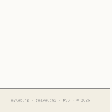
mylab.jp
·
@miyauchi
·
RSS
· © 2026