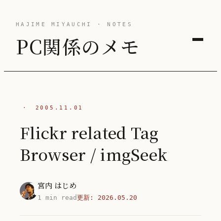
HAJIME MIYAUCHI · NOTES
PC関係のメモ
·
2005.11.01
Flickr related Tag
Browser / imgSeek
宮内 はじめ
1 min read
更新:
2026.05.20