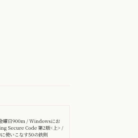
曜日900m / Windowsにお
ng Secure Code 第2版<上> /
効果的に使いこなす50の鉄則