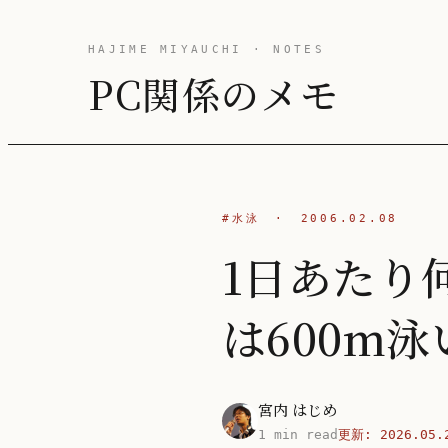
HAJIME MIYAUCHI · NOTES
PC関係のメモ
#水泳
·
2006.02.08
1日あたり何
は600m泳
宮内 はじめ
1 min read
更新:
2026.05.