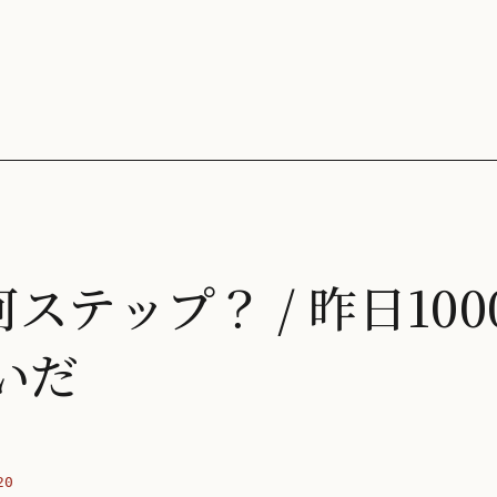
ステップ？ / 昨日10
いだ
20