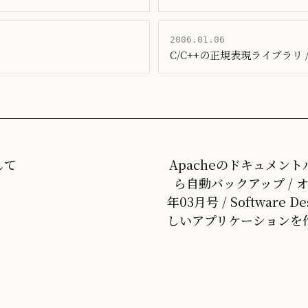
2006.01.06
C/C++の正規表現ライブラリ /
して
Apacheのドキュメン
ら自動バックアップ / 
年03月号 / Software D
しいアプリケーションを