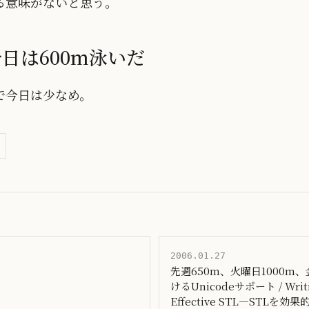
る意味がないと思う。
今日は600m泳いだ
で今日は少なめ。
2006.01.27
先週650m、火曜日1000m、金
けるUnicodeサポート / Writi
Effective STL―STLを