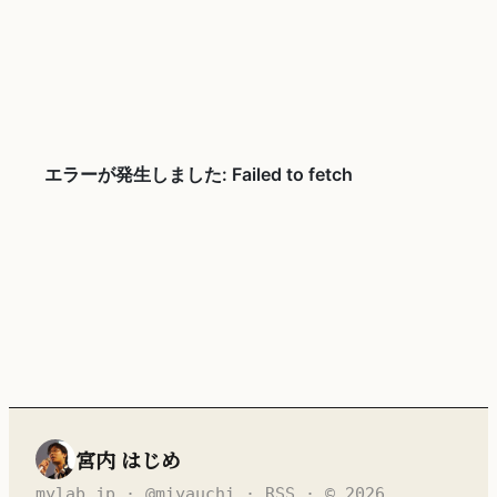
宮内 はじめ
mylab.jp
·
@miyauchi
·
RSS
· © 2026