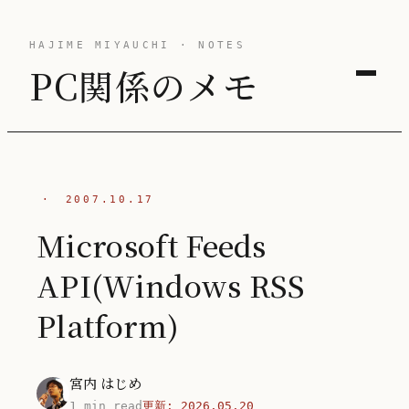
HAJIME MIYAUCHI · NOTES
PC関係のメモ
·
2007.10.17
Microsoft Feeds
API(Windows RSS
Platform)
宮内 はじめ
1 min read
更新:
2026.05.20