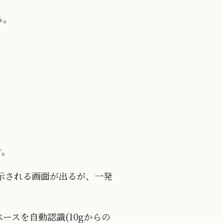
る。
ン。
示される画面が出るが、一発
ベースを自動認識(10gからの