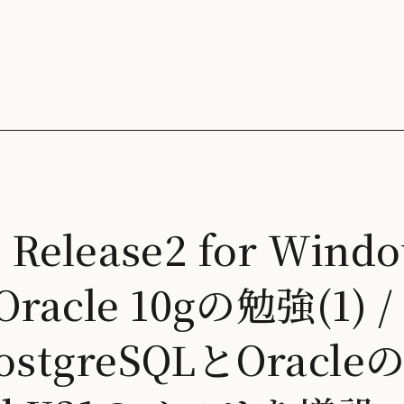
0g Release2 for Wi
racle 10gの勉強(1) /
 PostgreSQLとOrac