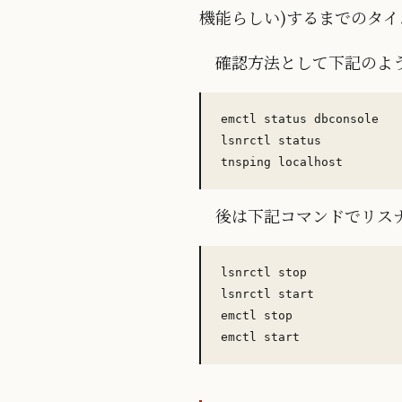
機能らしい)するまでのタ
確認方法として下記のよ
emctl status dbconsole

lsnrctl status

後は下記コマンドでリスナ
lsnrctl stop

lsnrctl start

emctl stop 
