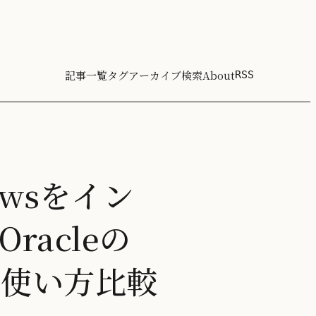
記事一覧
タグ
アーカイブ
検索
About
RSS
ndowsをイン
 Oracleの
leの使い方比較