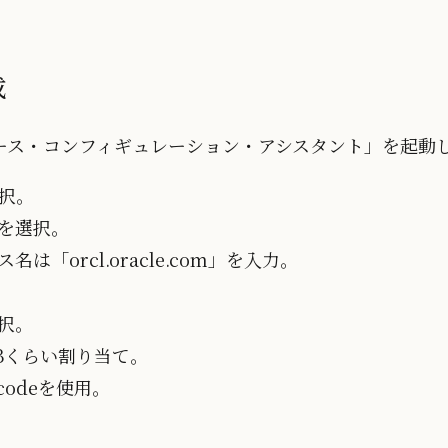
成
ース・コンフィギュレーション・アシスタント」を起動
択。
を選択。
「orcl.oracle.com」を入力。
択。
Bくらい割り当て。
codeを使用。