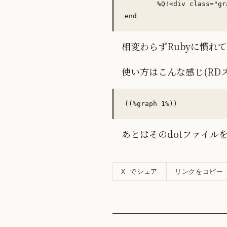
	%Q!<div class="graph"><a href="/graph/! + id.to_s() + %Q!.html"><img src="/graph/! + id.to_s() + %Q!.png"></a></div>!

相変わらずRubyに慣れ
使い方はこんな感じ(RD
あとはそのdotファイル
リンクをコピー
X でシェア