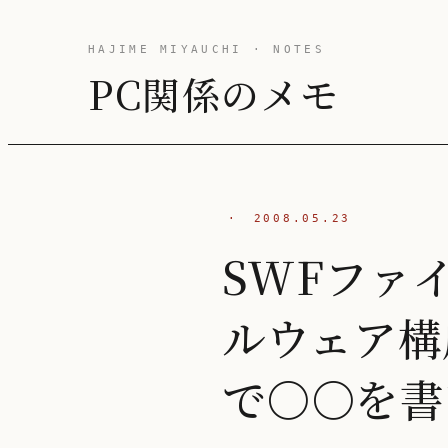
HAJIME MIYAUCHI · NOTES
PC関係のメモ
·
2008.05.23
SWFファイ
ルウェア構成
で○○を書