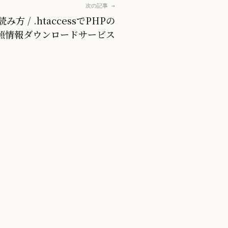
次の記事 →
み方 / .htaccessでPHPの
参照情報ダウンロードサービス