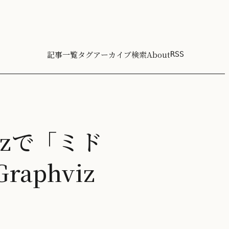
記事一覧
タグ
アーカイブ
検索
About
RSS
izで「ミド
aphviz