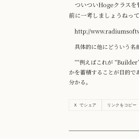
ついついHogeクラスを
前に一考しましょうねっ
http://www.radiumsoft
具体的に他にどういう名
““例えばこれが “Buil
かを蓄積することが目的である
分かる。
リンクをコピー
X でシェア