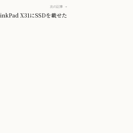
次の記事 →
hinkPad X31にSSDを載せた