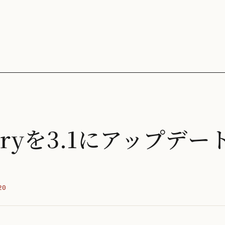
aryを3.1にアップデー
20