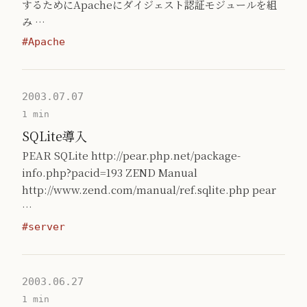
するためにApacheにダイジェスト認証モジュールを組
み …
#Apache
2003.07.07
1 min
SQLite導入
PEAR SQLite http://pear.php.net/package-
info.php?pacid=193 ZEND Manual
http://www.zend.com/manual/ref.sqlite.php pear
…
#server
2003.06.27
1 min