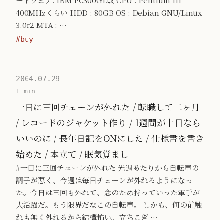
ードウェア: IBM PC300GL改 CPU : Pentium III
400MHzくらい HDD : 80GB OS : Debian GNU/Linux
3.0r2 MTA : …
#buy
2004.07.29
1 min
一日に三回チェーンが外れた / 転職して二ヶ月
/ レコードのジャケット作り / 1週間が十日なら
いいのに / 長年日記をONにした / 仕様書を書き
始めた / 本立て / 眠気覚まし
#一日に三回チェーンが外れた 先週あたりから自転車の
調子が悪く、今週は毎日チェーンが外れるようになっ
た。今日は三回も外れて、念のため持っていった軍手が
大活躍だ。もう限界だなこの自転車。 しかも、何の前触
れも無く外れるから結構怖い。立ちこぎ …