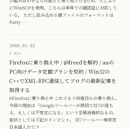
の組み合わせなら可能だと後で知った-))ため、久しぶり
にWinSCPを使用。こちらは単体での鍵認証に対応して
いる。 ただし読み込める鍵ファイルのフォーマットは
Putty …
2008.01.02
2 min
Firefoxに乗り換え中 / @freedを解約 / auの
PC向けデータ定額プランを契約 / Win32の
C++でXML-RPC通信してブログの最新記事を
取得する
#Firefoxに乗り換え中 これでもう何度目かの乗り換え。
今回の理由は「Googleツールバーが原因でIE7が落ち
る、もしくは不安定になる」という至極消極的なもの。
症状としては下記がドンピシャ。 IE7ツールバー検索窓
日本語入力でフ …