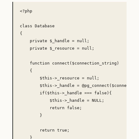
<?php

class Database

{

    private $_handle = null;

    private $_resource = null;

    function connect($connection_string)

    {

        $this->_resource = null;

        $this->_handle = @pg_connect($connection
        if($this->_handle === false){

            $this->_handle = NULL;

            return false;

        }

        return true;

    }
