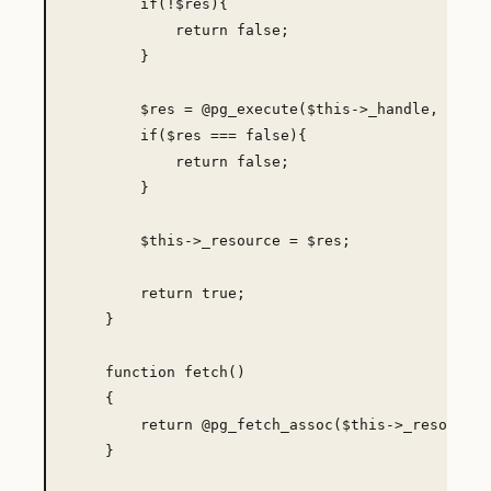
        if(!$res){

            return false;

        }

        $res = @pg_execute($this->_handle, '', $
        if($res === false){

            return false;

        }

        $this->_resource = $res;

        return true;

    }

    function fetch()

    {

        return @pg_fetch_assoc($this->_resource)
    }
