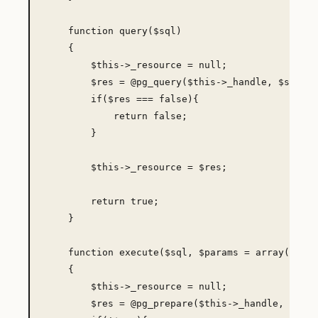
    function query($sql)

    {

        $this->_resource = null;

        $res = @pg_query($this->_handle, $sql);

        if($res === false){

            return false;

        }

        $this->_resource = $res;

        return true;

    }

    function execute($sql, $params = array())

    {

        $this->_resource = null;

        $res = @pg_prepare($this->_handle, '', $