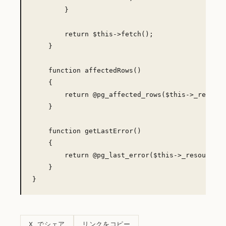
        }

        return $this->fetch();

    }

    function affectedRows()

    {

        return @pg_affected_rows($this->_resourc
    }

    function getLastError()

    {

        return @pg_last_error($this->_resource);

    }

リンクをコピー
X でシェア