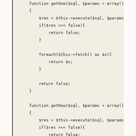
    function getOne($sql, $params = array())

    {

        $res = $this->execute($sql, $params);

        if($res === false){

            return false;

        }

        foreach($this->fetch() as $v){

            return $v;

        }

        return false;

    }

    function getRow($sql, $params = array())

    {

        $res = $this->execute($sql, $params);

        if($res === false){

            return false;
