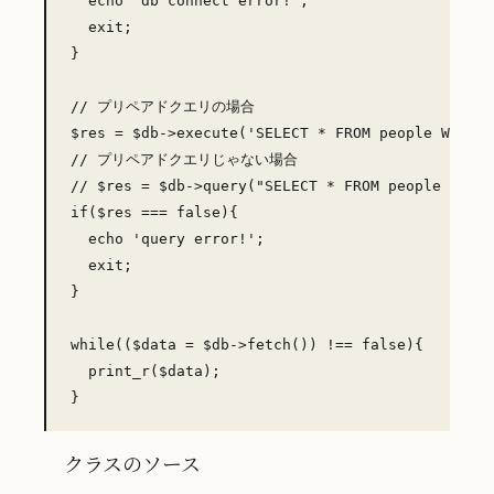
  echo 'db connect error!';

  exit;

}

// プリペアドクエリの場合

$res = $db->execute('SELECT * FROM people WHERE 
// プリペアドクエリじゃない場合

// $res = $db->query("SELECT * FROM people WHERE
if($res === false){

  echo 'query error!';

  exit;

}

while(($data = $db->fetch()) !== false){

  print_r($data);

クラスのソース