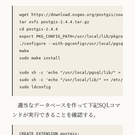
wget https://download.osgeo.org/postgis/source/p
tar xvfz postgis-2.4.4.tar.gz

cd postgis-2.4.4

export PKG_CONFIG_PATH=/usr/local/lib/pkgconfig

./configure --with-pgconfig=/usr/local/pgsql/bin
make

sudo make install

sudo sh -c 'echo "/usr/local/pgsql/lib/" > /etc/
sudo sh -c 'echo "/usr/local/lib/" >> /etc/ld.so
適当なデータベースを作って下記SQLコマ
ンドが実行できることを確認する。