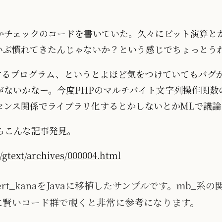
かチェックのコードを書いていた。久々にビット演算と
いぶ慣れてきたんじゃないか？という感じでちょっとう
するプログラム、というとよほど気をつけていてもバグ
がないかなー。今度PHPのマルチバイト文字列操作関数
どライセンス関係でライブラリ化するとかしないとかMLで議
いたらこんな記事発見。
t/gtext/archives/000004.html
vert_kanaをJavaに移植したサンプルです。mb_
非常に賢いコード群で覗くと非常に参考になります。