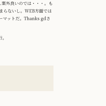
し案外良いのでは・・・。も
まらないし。WEB方面では
トだ。Thanks gdさ
行。