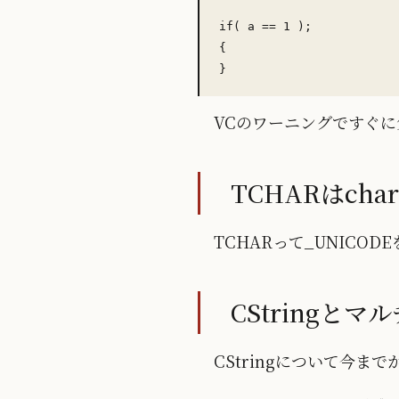
if( a == 1 );

{

VCのワーニングですぐ
TCHARはcha
TCHARって_UNIC
CStringとマ
CStringについて今ま