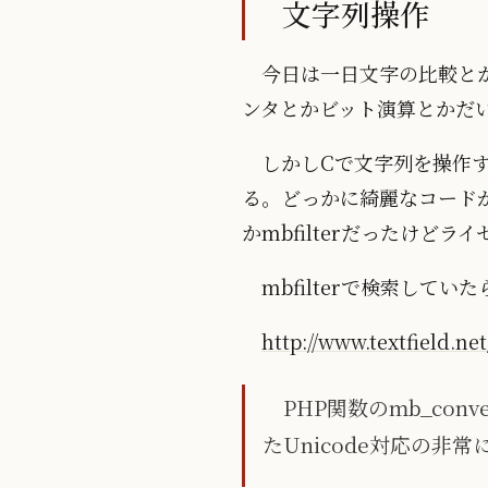
文字列操作
今日は一日文字の比較と
ンタとかビット演算とかだ
しかしCで文字列を操作
る。どっかに綺麗なコード
かmbfilterだったけ
mbfilterで検索して
http://www.textfield.ne
PHP関数のmb_con
たUnicode対応の