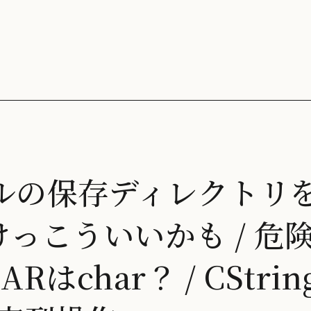
イルの保存ディレクトリ
PNGけっこういいかも / 
HARはchar？ / CStr