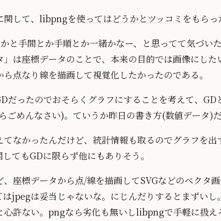
に関して、
libpngを使ってはどうかとツッコミ
をもらっ
かgifとかと手間とか手順とか一緒かなー、と思ってて気づ
タ」は座標データのことで、本来の目的では画像にした
から点なり線を描画して視覚化したかったのである。
Dだったのでおそらくグラフにすることを考えて、GDとl
らごめんなさい)。ていうか昨日の書き方(数値データ)
えてなかったんだけど、統計情報も取るのでグラフを出
関してもGDに限らず他にもありそう。
ど、座標データから点/線を描画してSVGなどのベクタ
はjpegは妥当じゃないな。にじんだりするとまずいし。g
心許ない。pngなら劣化も無いしlibpngで手軽に扱