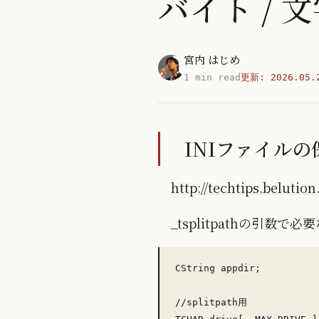
バイト / 
宮内 はじめ
1 min read
更新:
2026.05.
INIファイルの
http://techtips.belutio
_tsplitpathの引数
CString appdir;

//splitpath用
