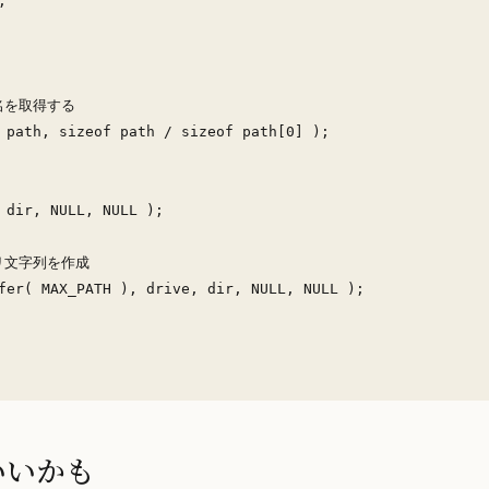


を取得する

 path, sizeof path / sizeof path[0] );

 dir, NULL, NULL ); 

文字列を作成

fer( MAX_PATH ), drive, dir, NULL, NULL );

いいかも