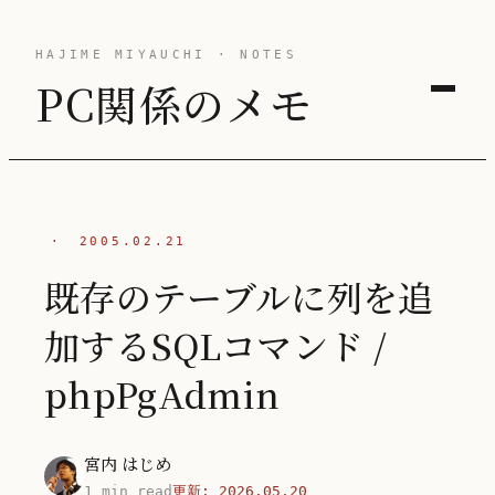
HAJIME MIYAUCHI · NOTES
PC関係のメモ
·
2005.02.21
既存のテーブルに列を追
加するSQLコマンド /
phpPgAdmin
宮内 はじめ
1 min read
更新:
2026.05.20