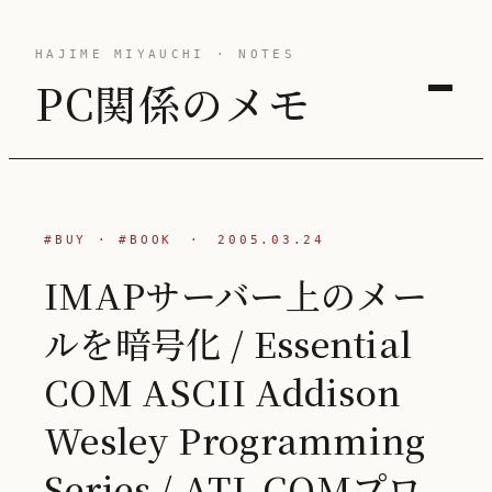
HAJIME MIYAUCHI · NOTES
PC関係のメモ
#BUY
·
#BOOK
·
2005.03.24
IMAPサーバー上のメー
ルを暗号化 / Essential
COM ASCII Addison
Wesley Programming
Series / ATL COMプロ